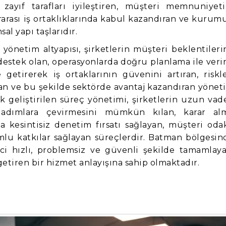
 zayıf tarafları iyileştiren, müşteri memnuniyeti
rarası iş ortaklıklarında kabul kazandıran ve kurum
l yapı taşlarıdır.
önetim altyapısı, şirketlerin müşteri beklentileri
destek olan, operasyonlarda doğru planlama ile veri
 getirerek iş ortaklarının güvenini artıran, riskle
ran ve bu şekilde sektörde avantaj kazandıran yönet
k geliştirilen süreç yönetimi, şirketlerin uzun vade
ir adımlara çevirmesini mümkün kılan, karar al
 kesintisiz denetim fırsatı sağlayan, müşteri odak
lu katkılar sağlayan süreçlerdir. Batman bölgesin
i hızlı, problemsiz ve güvenli şekilde tamamlaya
tiren bir hizmet anlayışına sahip olmaktadır.