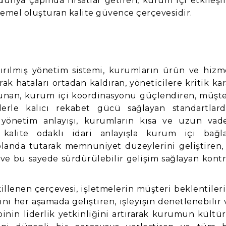
dünya çapında fırsatlar getiren, kurum içi etkileşi
temel oluşturan kalite güvence çerçevesidir.
ndırılmış yönetim sistemi, kurumların ürün ve hizm
rak hataları ortadan kaldıran, yöneticilere kritik kar
 sunan, kurum içi koordinasyonu güçlendiren, müşte
erle kalıcı rekabet gücü sağlayan standartlardı
e yönetim anlayışı, kurumların kısa ve uzun vade
 kalite odaklı idari anlayışla kurum içi bağla
planda tutarak memnuniyet düzeylerini geliştiren, 
n ve bu sayede sürdürülebilir gelişim sağlayan kontr
llenen çerçevesi, işletmelerin müşteri beklentileri
i her aşamada geliştiren, işleyişin denetlenebilir 
binin liderlik yetkinliğini artırarak kurumun kültür