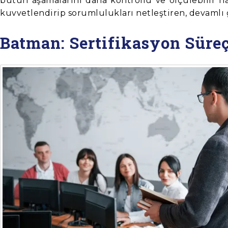
bütün aşamalarını daha kontrollü ve ölçülebilir hal
kuvvetlendirip sorumlulukları netleştiren, devamlı 
Batman: Sertifikasyon Süre