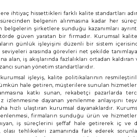
 ihtiyaç hissettikleri farklı kalite standartları adı
sürecinden belgenin alınmasına kadar her süreç
 belgelerin şirketlere sunduğu kazanımları ayrıntı
törde güven yaratan bir firmadır. Kurumsal kalite
aların günlük işleyişini düzenli bir sistem içerisin
 seviyeleri arasında görevleri net şekilde tanımlaya
ına alan, iş akışlarında fazlalıkları ortadan kaldıran 
ancı sunan yönetim standartlarıdır.
urumsal işleyiş, kalite politikalarının resmileştiril
ümkün hale getiren, müşterilere sunulan hizmetler
nmasına katkı sunan, rekabetçi pazarlarda terc
ntisiz izlenmesine dayanan yenilenme anlayışını teşv
aha hızlı ulaştıran kurumsal dayanaklardır. Kurums
zenlenmesi, firmaların sunduğu ürün ve hizmetler
ıyan, iş süreçlerini şeffaf hale getirerek iç ve d
olası tehlikeleri zamanında fark ederek sorunla