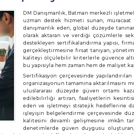
DM Danışmanlık, Batman merkezli işletmelere
uzman destek hizmeti sunan, müracaat 
danışmanlık eden, global düzeyde tanınan
olarak aktaran ve verdiği çözümlerle sek
destekleyen sertifikalandırma yapısı, firm
gerçekleştirmesine fırsat tanıyan, yönetim
kaliteyi ölçülebilir kriterlerle güvence alt
bu yapısıyla hem zaman hem de maliyet kaz
Sertifikasyon çerçevesinde yapılandırılan k
organizasyonun tamamına aktarılmasını m
uluslararası düzeyde güven ortamı kaza
edilebilirliği artıran, faaliyetlerin kesi
eden ve işletmeyi stratejik hedeflerine d
işleyişin belgelendirme çerçevesinde dü
kalitesini devamlı gelişmesine imkân tan
denetimlerde güven duygusu oluşturan, 