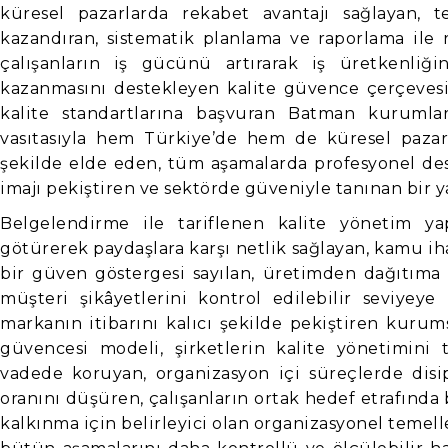
küresel pazarlarda rekabet avantajı sağlayan, te
kazandıran, sistematik planlama ve raporlama ile r
çalışanların iş gücünü artırarak iş üretkenliği
kazanmasını destekleyen kalite güvence çerçevesid
kalite standartlarına başvuran Batman kuruml
vasıtasıyla hem Türkiye’de hem de küresel pazarda
şekilde elde eden, tüm aşamalarda profesyonel de
imajı pekiştiren ve sektörde güveniyle tanınan bir 
Belgelendirme ile tariflenen kalite yönetim ya
götürerek paydaşlara karşı netlik sağlayan, kamu ih
bir güven göstergesi sayılan, üretimden dağıtıma 
müşteri şikâyetlerini kontrol edilebilir seviyeye
markanın itibarını kalıcı şekilde pekiştiren kurumsa
güvencesi modeli, şirketlerin kalite yönetimini
vadede koruyan, organizasyon içi süreçlerde disipl
oranını düşüren, çalışanların ortak hedef etrafında
kalkınma için belirleyici olan organizasyonel temell