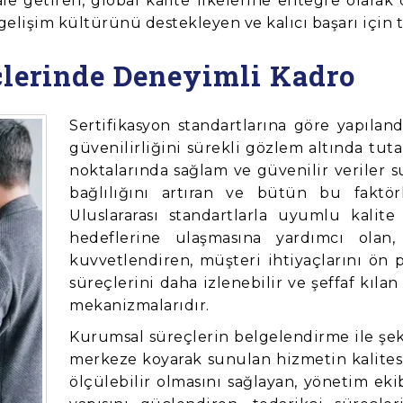
e getiren, global kalite ilkelerine entegre olarak 
gelişim kültürünü destekleyen ve kalıcı başarı için 
çlerinde Deneyimli Kadro
Sertifikasyon standartlarına göre yapıla
güvenilirliğini sürekli gözlem altında tuta
noktalarında sağlam ve güvenilir veriler
bağlılığını artıran ve bütün bu faktörl
Uluslararası standartlarla uyumlu kalit
hedeflerine ulaşmasına yardımcı olan,
kuvvetlendiren, müşteri ihtiyaçlarını ön 
süreçlerini daha izlenebilir ve şeffaf kıla
mekanizmalarıdır.
Kurumsal süreçlerin belgelendirme ile şeki
merkeze koyarak sunulan hizmetin kalitesin
ölçülebilir olmasını sağlayan, yönetim eki