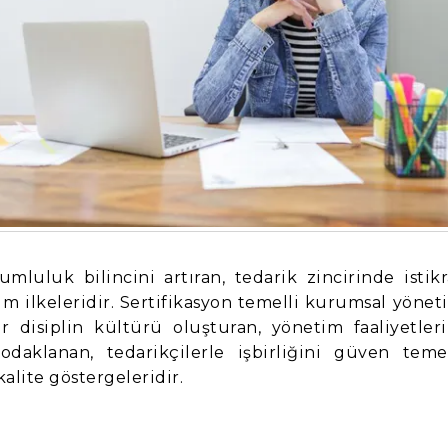
mluluk bilincini artıran, tedarik zincirinde istikr
m ilkeleridir. Sertifikasyon temelli kurumsal yönet
ir disiplin kültürü oluşturan, yönetim faaliyetleri
daklanan, tedarikçilerle işbirliğini güven temel
alite göstergeleridir.