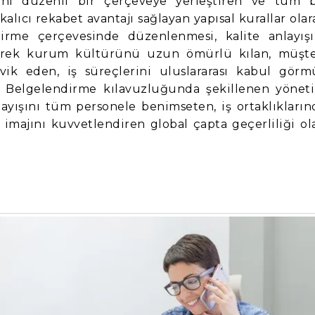
erini düzenli bir çerçeveye yerleştiren ve tüm 
kalıcı rekabet avantajı sağlayan yapısal kurallar olar
dirme çerçevesinde düzenlenmesi, kalite anlayışı
erek kurum kültürünü uzun ömürlü kılan, müşte
şvik eden, iş süreçlerini uluslararası kabul görm
r. Belgelendirme kılavuzluğunda şekillenen yönet
nlayışını tüm personele benimseten, iş ortaklıkların
 imajını kuvvetlendiren global çapta geçerliliği ol