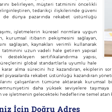
arını belirleyen, müşteri tatminini öncelikli
lirginleştiren, tedarikçi ilişkilerinde güveni
m de dünya pazarında rekabet üstünlüğü
aşımı, işletmelerin küresel normlara uygun
n, kurumsal itibarın pekişmesini sağlayan,
ını sağlayan, kaynakları verimli kullanarak
i tatminini uzun vadeli hale getiren yapısal
i destekleyen sertifikalandırma yapısı,
süreçlerini global standartlarla uyumlu hale
 karar alma sürecini hız kazandıran, ekiplerin soru
sel piyasalarda rekabet üstünlüğü kazandıran yöneti
tikalarını çalışanların tümüne aktararak kurumsal b
 memnuniyetini daha yüksek seviyelere taşımaya o
 ve işletmenin gelecekteki hedeflerine temel atan k
niz İçin Doğru Adres