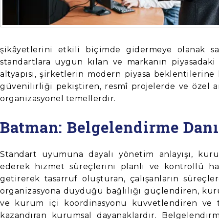
şikâyetlerini etkili biçimde gidermeye olanak sa
standartlara uygun kılan ve markanın piyasadaki 
altyapısı, şirketlerin modern piyasa beklentilerine
güvenilirliği pekiştiren, resmî projelerde ve özel 
organizasyonel temellerdir.
Batman: Belgelendirme Dan
Standart uyumuna dayalı yönetim anlayışı, kuruml
ederek hizmet süreçlerini planlı ve kontrollü ha
getirerek tasarruf oluşturan, çalışanların süreçler
organizasyona duyduğu bağlılığı güçlendiren, kurum
ve kurum içi koordinasyonu kuvvetlendiren ve tü
kazandıran kurumsal dayanaklardır. Belgelendirme 