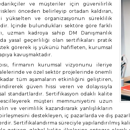
darikçiler ve müşteriler için güvenilirlik
iskleri önceden belirleyip ortadan kaldıran,
ni yükselten ve organizasyonun süreklilik
ir. İçinde bulundukları sektöre göre farklı
arı, uzman kadroya sahip DM Danışmanlık
 yasal geçerliliği olan sertifikaları pratik
stek görerek iş yükünü hafifleten, kurumsal
yapıya kavuşmaktadır.
pısı, firmanın kurumsal vizyonunu ileriye
alelerinde ve özel sektör projelerinde önemli
kadar tüm aşamaların etkinliğini geliştiren,
 indirerek güven hissi veren ve dolayısıyla
l standartlardır. Sertifikasyon odaklı kalite
 tescilleyerek müşteri memnuniyetini uzun
in ve verimlilik kazandırarak yanlışlıkların
 birleşmesini destekleyen, iç pazarlarda ve dış paz
erdir. Sertifikalandırma süreciyle yapılandırılmış k