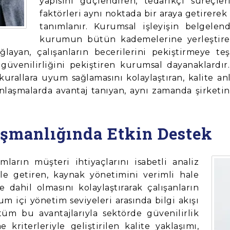
yapısını güçlendiren, tedarikçi süreçl
faktörleri aynı noktada bir araya getirerek 
tanımlanır. Kurumsal işleyişin belgelen
kurumun bütün kademelerine yerleştir
ğlayan, çalışanların becerilerini pekiştirmeye te
güvenilirliğini pekiştiren kurumsal dayanaklardı
 kurallara uyum sağlamasını kolaylaştıran, kalite a
anlaşmalarda avantaj tanıyan, aynı zamanda şirketin
ışmanlığında Etkin Destek
arın müşteri ihtiyaçlarını isabetli analiz
le getiren, kaynak yönetimini verimli hale
e dahil olmasını kolaylaştırarak çalışanların
 içi yönetim seviyeleri arasında bilgi akışı
m bu avantajlarıyla sektörde güvenilirlik
kriterleriyle geliştirilen kalite yaklaşımı,