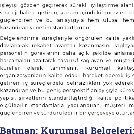
işleyişi gözden geçirerek sürekli iyileştirme alanl
strateji haline getiren, kurum içindeki görevleri be
güçlendiren ve bu anlayışıyla hem ulusal he
kazandıran yönetim standartlarıdır.
Belgelendirme süreçleriyle öngörülen kalite yakl
davranarak rekabet avantajı kazanmasını sağlaya
personelin görevlerini daha açık şekilde anlamas
harcamaları azaltarak tasarruf sağlayan ve müşter
kurallar olarak tanımlanır. Kurumsal kalitey
organizasyonların kalite odaklı hareket ederek iş 
getiren, iç süreçlerdeki belirsizlikleri yok ederek
kazandıran ve bu geniş perspektif anlayışıyla küre
yapısı, şirketlerin standartlaştırdığı kalite poli
ölçülebilir standartlarla yapılandıran, müşteri
güçlendiren ve sürdürülebilir bir çerçeveye oturtan
Batman: Kurumsal Belgeleri