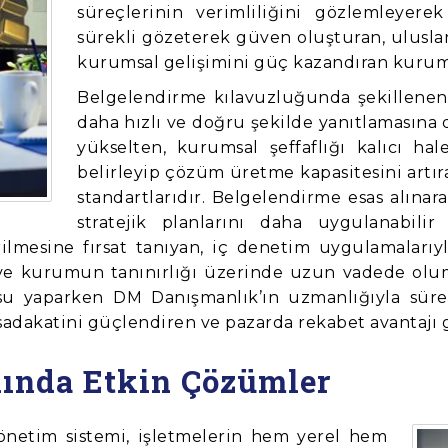
süreçlerinin verimliliğini gözlemleyerek
sürekli gözeterek güven oluşturan, ulusla
kurumsal gelişimini güç kazandıran kurumsa
Belgelendirme kılavuzluğunda şekillenen y
daha hızlı ve doğru şekilde yanıtlamasına 
yükselten, kurumsal şeffaflığı kalıcı hale
belirleyip çözüm üretme kapasitesini artı
standartlarıdır. Belgelendirme esas alınara
stratejik planlarını daha uygulanabil
lmesine fırsat tanıyan, iç denetim uygulamalarıyla
 ve kurumun tanınırlığı üzerinde uzun vadede olum
u yaparken DM Danışmanlık’ın uzmanlığıyla sürec
dakatini güçlendiren ve pazarda rekabet avantajı ge
nında Etkin Çözümler
 yönetim sistemi, işletmelerin hem yerel hem