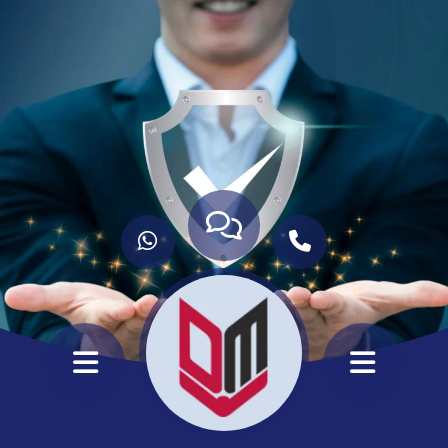
ANASAYFA
HİZMETLERİMİZ
HAKKIMIZDA
KURUMSAL
İLETİŞİM