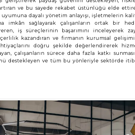
ı geliştirerek paydaş güvenini destekleyen, riskle
artıran ve bu sayede rekabet üstünlüğü elde ettir
t uyumuna dayalı yönetim anlayışı, işletmelerin kali
ına imkân sağlayarak çalışanların ortak bir hed
en, iş süreçlerinin başarımını inceleyerek zay
eçerlilik kazandıran ve firmanın kurumsal gelişimi
 ihtiyaçlarını doğru şekilde değerlendirerek hizm
yan, çalışanların sürece daha fazla katkı sunması
ümü destekleyen ve tüm bu yönleriyle sektörde itib