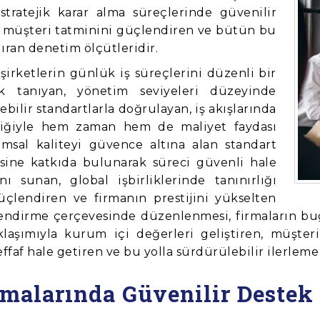
stratejik karar alma süreçlerinde güvenilir
en, müşteri tatminini güçlendiren ve bütün bu
ıran denetim ölçütleridir.
şirketlerin günlük iş süreçlerini düzenli bir
k tanıyan, yönetim seviyeleri düzeyinde
ebilir standartlarla doğrulayan, iş akışlarında
eliğiyle hem zaman hem de maliyet faydası
umsal kaliteyi güvence altına alan standart
sine katkıda bulunarak süreci güvenli hale
nı sunan, global işbirliklerinde tanınırlığı
güçlendiren ve firmanın prestijini yükselten
elendirme çerçevesinde düzenlenmesi, firmaların 
aklaşımıyla kurum içi değerleri geliştiren, müşt
effaf hale getiren ve bu yolla sürdürülebilir ilerleme
şmalarında Güvenilir Destek