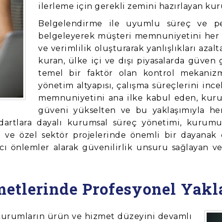
ilerleme için gerekli zemini hazırlayan kur
Belgelendirme ile uyumlu süreç ve perf
belgeleyerek müşteri memnuniyetini her 
ve verimlilik oluşturarak yanlışlıkları azal
kuran, ülke içi ve dışı piyasalarda güven g
temel bir faktör olan kontrol mekanizm
yönetim altyapısı, çalışma süreçlerini inc
memnuniyetini ana ilke kabul eden, kurum
güveni yükselten ve bu yaklaşımıyla he
andartlara dayalı kurumsal süreç yönetimi, kurum
leri ve özel sektör projelerinde önemli bir dayana
altıcı önlemler alarak güvenilirlik unsuru sağlayan
metlerinde Profesyonel Yak
, kurumların ürün ve hizmet düzeyini devamlı