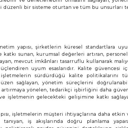
lebilir ve denetlenebilir olmasını sağlayan, yönet
i düzenli bir sisteme oturtan ve tüm bu unsurları t
netim yapısı, şirketlerin küresel standartlara uy
 katkı sunan, kurumsal değerleri artıran, personel
ayan, mevcut imkânları tasarruflu kullanarak maliy
güçlendiren uyum esaslarıdır. Kalite güvencesi iç
işletmelerin sürdürdüğü kalite politikalarını t
zen sağlayan, yönetim süreçlerini doğrulanabil
 artırmaya yönelen, tedarikçi işbirliğini daha güven
ve işletmenin gelecekteki gelişimine katkı sağlay
ısı, işletmelerin müşteri ihtiyaçlarına daha etkin 
tanıyan, iş akışlarında doğru planlama yapar