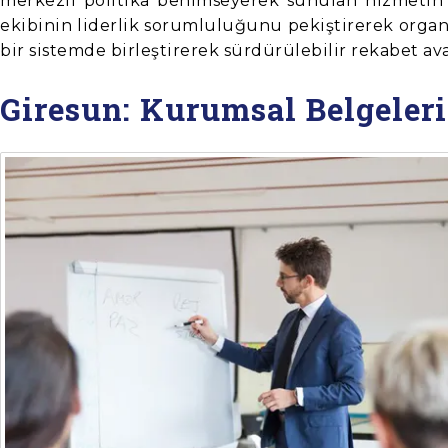
merkezli politika benimseyerek sunulan hizmetin k
ekibinin liderlik sorumluluğunu pekiştirerek organi
bir sistemde birleştirerek sürdürülebilir rekabet av
Giresun: Kurumsal Belgelerin