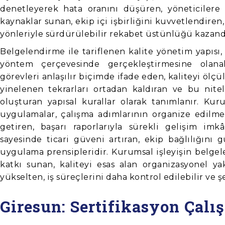
denetleyerek hata oranını düşüren, yöneticilere 
kaynaklar sunan, ekip içi işbirliğini kuvvetlendir
yönleriyle sürdürülebilir rekabet üstünlüğü kazand
Belgelendirme ile tariflenen kalite yönetim yapısı, 
yöntem çerçevesinde gerçekleştirmesine olana
görevleri anlaşılır biçimde ifade eden, kaliteyi ölçül
yinelenen tekrarları ortadan kaldıran ve bu nit
oluşturan yapısal kurallar olarak tanımlanır. Kur
uygulamalar, çalışma adımlarının organize edilme
getiren, başarı raporlarıyla sürekli gelişim imkâ
sayesinde ticari güveni artıran, ekip bağlılığını 
uygulama prensipleridir. Kurumsal işleyişin belg
katkı sunan, kaliteyi esas alan organizasyonel y
yükselten, iş süreçlerini daha kontrol edilebilir ve ş
Giresun: Sertifikasyon Çalı