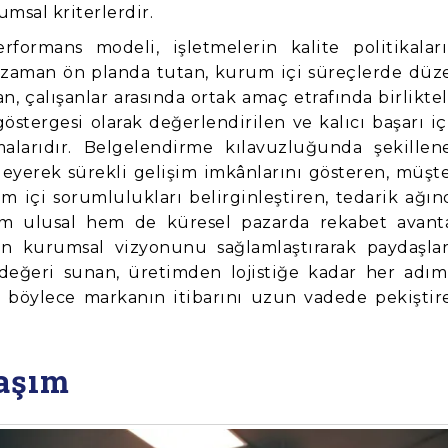
umsal kriterlerdir.
ormans modeli, işletmelerin kalite politikaları
zaman ön planda tutan, kurum içi süreçlerde düz
tan, çalışanlar arasında ortak amaç etrafında birliktel
östergesi olarak değerlendirilen ve kalıcı başarı iç
alarıdır. Belgelendirme kılavuzluğunda şekillen
eleyerek sürekli gelişim imkânlarını gösteren, müşte
 içi sorumlulukları belirginleştiren, tedarik ağın
m ulusal hem de küresel pazarda rekabet avanta
un kurumsal vizyonunu sağlamlaştırarak paydaşlar
k değeri sunan, üretimden lojistiğe kadar her adım
 ve böylece markanın itibarını uzun vadede pekiştir
laşım