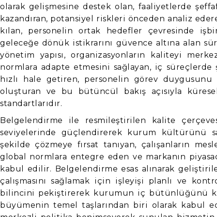
olarak gelişmesine destek olan, faaliyetlerde şeff
kazandıran, potansiyel riskleri önceden analiz ed
kılan, personelin ortak hedefler çevresinde işb
geleceğe dönük istikrarını güvence altına alan sür
yönetim yapısı, organizasyonların kaliteyi merk
normlara adapte etmesini sağlayan, iç süreçlerde ş
hızlı hale getiren, personelin görev duygusunu 
oluşturan ve bu bütüncül bakış açısıyla kürese
standartlarıdır.
Belgelendirme ile resmileştirilen kalite çerçeve
seviyelerinde güçlendirerek kurum kültürünü sağ
şekilde çözmeye fırsat tanıyan, çalışanların mesle
global normlara entegre eden ve markanın piyasada
kabul edilir. Belgelendirme esas alınarak geliştiri
çalışmasını sağlamak için işleyişi planlı ve kont
bilincini pekiştirerek kurumun iç bütünlüğünü kuv
büyümenin temel taşlarından biri olarak kabul edil