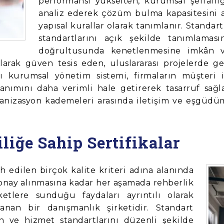
performansı yükselten, kurumsal şeffaflığ
analiz ederek çözüm bulma kapasitesini 
yapısal kurallar olarak tanımlanır. Standar
standartlarını açık şekilde tanımlamas
doğrultusunda kenetlenmesine imkân ver
alarak güven tesis eden, uluslararası projelerde g
aslı kurumsal yönetim sistemi, firmaların müşteri
nımını daha verimli hale getirerek tasarruf sağla
organizasyon kademeleri arasında iletişim ve eşgüd
iliğe Sahip Sertifikalar
 edilen birçok kalite kriteri adına alanında
onay alınmasına kadar her aşamada rehberlik
etlere sunduğu faydaları ayrıntılı olarak
nan bir danışmanlık şirketidir. Standart
n ve hizmet standartlarını düzenli şekilde