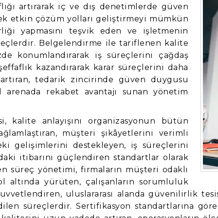
aflığı artırarak iç ve dış denetimlerde güven
erek etkin çözüm yolları geliştirmeyi mümkün
irliği yapmasını teşvik eden ve işletmenin
eçlerdir. Belgelendirme ile tariflenen kalite
ezde konumlandırarak iş süreçlerini çağdaş
effaflık kazandırarak karar süreçlerini daha
artıran, tedarik zincirinde güven duygusu
l arenada rekabet avantajı sunan yönetim
si, kalite anlayışını organizasyonun bütün
lamlaştıran, müşteri şikâyetlerini verimli
ki gelişimlerini destekleyen, iş süreçlerini
ki itibarını güçlendiren standartlar olarak
len süreç yönetimi, firmaların müşteri odaklı
rol altında yürüten, çalışanların sorumluluk
vetlendiren, uluslararası alanda güvenilirlik tes
en süreçlerdir. Sertifikasyon standartlarına göre 