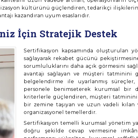
alitesini uzun vadede artıran, operasyonların ölçü
zasyon kültürünü güçlendiren, tedarikçi ilişkilerin
antajı kazandıran uyum esaslarıdır.
iz İçin Stratejik Destek
Sertifikasyon kapsamında oluşturulan yö
sağlayarak rekabet gücünü pekiştirmesine
sorumluluklarını daha açık görmesini sağl
avantajı sağlayan ve müşteri tatminini 
belgelendirme ile uyarlanmış süreçler, 
personele benimseterek kurumsal bir dü
kriterlerle güçlendiren, müşteri tatminini
bir zemine taşıyan ve uzun vadeli kılan 
organizasyonel temellerdir.
Sertifikasyon temelli kurumsal yönetim yap
doğru şekilde cevap vermesine imkân 