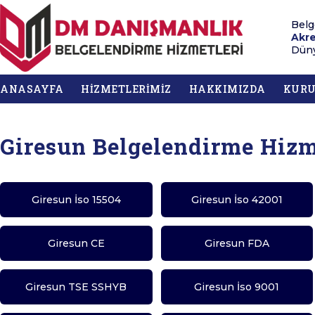
Belg
Akre
Düny
ANASAYFA
HİZMETLERİMİZ
HAKKIMIZDA
KUR
Giresun Belgelendirme Hizm
Giresun İso 15504
Giresun İso 42001
Giresun CE
Giresun FDA
Giresun TSE SSHYB
Giresun İso 9001