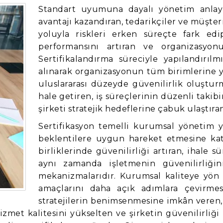
Standart uyumuna dayalı yönetim anlayı
avantajı kazandıran, tedarikçiler ve müşteri
yoluyla riskleri erken süreçte fark edip
performansını artıran ve organizasyonu
Sertifikalandırma süreciyle yapılandırılmış
alınarak organizasyonun tüm birimlerine y
uluslararası düzeyde güvenilirlik oluştur
hale getiren, iş süreçlerinin düzenli takib
şirketi stratejik hedeflerine çabuk ulaştıran
Sertifikasyon temelli kurumsal yönetim y
beklentilere uygun hareket etmesine kat
birliklerinde güvenilirliği artıran, ihale 
aynı zamanda işletmenin güvenilirliğ
mekanizmalarıdır. Kurumsal kaliteye yön v
amaçlarını daha açık adımlara çevirmes
stratejilerin benimsenmesine imkân veren
zmet kalitesini yükselten ve şirketin güvenilirliği