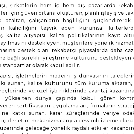
şı, şirketlerin hem iç hem dış pazarlarda rekab
ler için güven ortamı oluşturan, planlı işleyiş ve tak
 azaltan, çalışanların bağlılığını güçlendirerek 
n kalıcılığını teşvik eden kurumsal kriterlerdi
 kalite altyapısı, kalite politikalarının kayıt altı
ayılmasını destekleyen, müşterilere yönelik hizmet
masına destek olan, rekabetçi piyasalarda daha caz
ine bağlı sürekli iyileştirme kültürünü destekleyen 
 standartlar olarak kabul edilir.
apısı, işletmelerin modern iş dünyasının talepleri
kı sunan, kalite kültürünü tüm kuruma aktaran, 
süreçlerinde ve özel işbirliklerinde avantaj kazandıra
ini yükselten dünya çapında kabul gören kontr
eren sertifikasyon uygulamaları, firmaların stratej
ine katkı sunan, karar süreçlerinde veriye odak
, iç denetim mekanizmalarıyla devamlı izleme olana
 üzerinde geleceğe yönelik faydalı etkiler kazandır