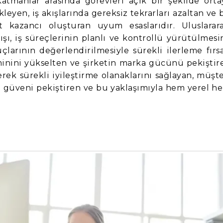
atmanlar arasında görevleri açık bir şekilde orta
kleyen, iş akışlarında gereksiz tekrarları azaltan ve 
kazancı oluşturan uyum esaslarıdır. Uluslarara
şı, iş süreçlerinin planlı ve kontrollü yürütülmesi
uçlarının değerlendirilmesiyle sürekli ilerleme fırsa
atminini yükselten ve şirketin marka gücünü pekiştir
rek sürekli iyileştirme olanaklarını sağlayan, müşte
nde güveni pekiştiren ve bu yaklaşımıyla hem yerel h