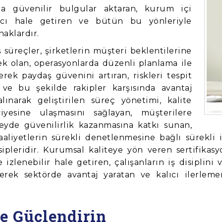
ında güvenilir bulgular aktaran, kurum içi
alıcı hale getiren ve bütün bu yönleriyle
aklardır.
 süreçler, şirketlerin müşteri beklentilerine
k olan, operasyonlarda düzenli planlama ile
rek paydaş güvenini artıran, riskleri tespit
ve bu şekilde rakipler karşısında avantaj
ınarak geliştirilen süreç yönetimi, kalite
yesine ulaşmasını sağlayan, müşterilere
üzeyde güvenilirlik kazanmasına katkı sunan,
faaliyetlerin sürekli denetlenmesine bağlı sürekli i
leridir. Kurumsal kaliteye yön veren sertifikasyo
zlenebilir hale getiren, çalışanların iş disiplini v
rerek sektörde avantaj yaratan ve kalıcı ilerleme
le Güçlendirin