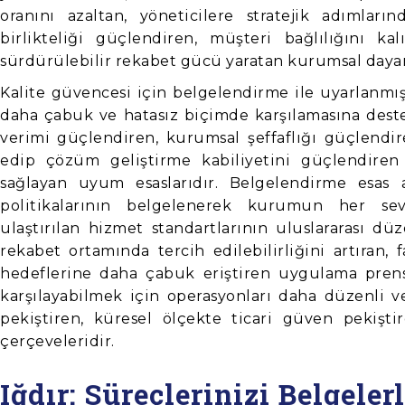
oranını azaltan, yöneticilere stratejik adımlar
birlikteliği güçlendiren, müşteri bağlılığını k
sürdürülebilir rekabet gücü yaratan kurumsal dayan
Kalite güvencesi için belgelendirme ile uyarlanmış
daha çabuk ve hatasız biçimde karşılamasına deste
verimi güçlendiren, kurumsal şeffaflığı güçlendire
edip çözüm geliştirme kabiliyetini güçlendiren 
sağlayan uyum esaslarıdır. Belgelendirme esas al
politikalarının belgelenerek kurumun her sevi
ulaştırılan hizmet standartlarının uluslararası d
rekabet ortamında tercih edilebilirliğini artıran, 
hedeflerine daha çabuk eriştiren uygulama prensip
karşılayabilmek için operasyonları daha düzenli ve i
pekiştiren, küresel ölçekte ticari güven pekişti
çerçeveleridir.
Iğdır: Süreçlerinizi Belgeler