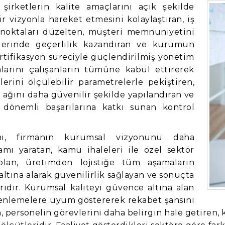
şirketlerin kalite amaçlarını açık şekilde
r vizyonla hareket etmesini kolaylaştıran, iş
 noktaları düzelten, müşteri memnuniyetini
iklerinde geçerlilik kazandıran ve kurumun
ertifikasyon süreciyle güçlendirilmiş yönetim
kalarını çalışanların tümüne kabul ettirerek
erini ölçülebilir parametrelerle pekiştiren,
 ağını daha güvenilir şekilde yapılandıran ve
önemli başarılarına katkı sunan kontrol
şımı, firmanın kurumsal vizyonunu daha
tamı yaratan, kamu ihaleleri ile özel sektör
olan, üretimden lojistiğe tüm aşamaların
altına alarak güvenilirlik sağlayan ve sonuçta
arıdır. Kurumsal kaliteyi güvence altına alan
üzenlemelere uyum göstererek rekabet şansını
, personelin görevlerini daha belirgin hale getiren, 