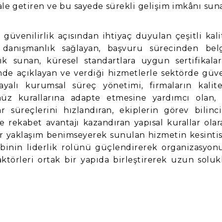
hale getiren ve bu sayede sürekli gelişim imkânı sun
güvenilirlik açısından ihtiyaç duyulan çeşitli kali
 danışmanlık sağlayan, başvuru sürecinden bel
 sunan, küresel standartlara uygun sertifikalar
imde açıklayan ve verdiği hizmetlerle sektörde güv
ayalı kurumsal süreç yönetimi, firmaların kalite
üz kurallarına adapte etmesine yardımcı olan, 
ar süreçlerini hızlandıran, ekiplerin görev bilinci
e rekabet avantajı kazandıran yapısal kurallar olar
ir yaklaşım benimseyerek sunulan hizmetin kesintis
ekibinin liderlik rolünü güçlendirerek organizasyon
törleri ortak bir yapıda birleştirerek uzun soluk