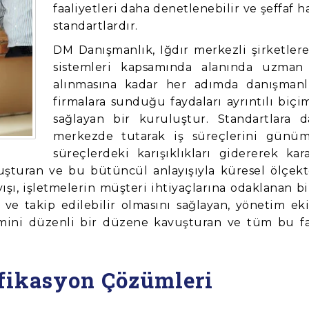
faaliyetleri daha denetlenebilir ve şeffaf 
standartlardır.
DM Danışmanlık, Iğdır merkezli şirketlere 
sistemleri kapsamında alanında uzman
alınmasına kadar her adımda danışmanlık
firmalara sunduğu faydaları ayrıntılı biç
sağlayan bir kuruluştur. Standartlara d
merkezde tutarak iş süreçlerini günüm
süreçlerdeki karışıklıkları gidererek kar
luşturan ve bu bütüncül anlayışıyla küresel ölçekt
şı, işletmelerin müşteri ihtiyaçlarına odaklanan b
faf ve takip edilebilir olmasını sağlayan, yönetim 
imini düzenli bir düzene kavuşturan ve tüm bu fak
ifikasyon Çözümleri