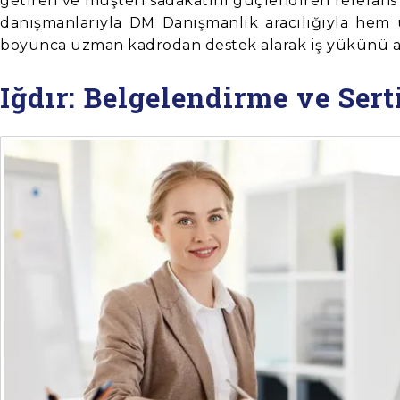
getiren ve müşteri sadakatini güçlendiren referans öl
danışmanlarıyla DM Danışmanlık aracılığıyla hem u
boyunca uzman kadrodan destek alarak iş yükünü az
Iğdır: Belgelendirme ve Ser