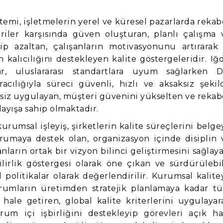
emi, işletmelerin yerel ve küresel pazarlarda rekab
eriler karşısında güven oluşturan, planlı çalışma 
ip azaltan, çalışanların motivasyonunu artırarak 
kalıcılığını destekleyen kalite göstergeleridir. Iğd
ar, uluslararası standartlara uyum sağlarken 
acılığıyla süreci güvenli, hızlı ve aksaksız şekil
ksiz uygulayan, müşteri güvenini yükselten ve rekab
ayışa sahip olmaktadır.
urumsal işleyiş, şirketlerin kalite süreçlerini belge
maya destek olan, organizasyon içinde disiplin 
anların ortak bir vizyon bilinci geliştirmesini sağlaya
irlik göstergesi olarak öne çıkan ve sürdürülebil
politikalar olarak değerlendirilir. Kurumsal kalite
urumların üretimden stratejik planlamaya kadar t
 hale getiren, global kalite kriterlerini uygulayar
rum içi işbirliğini destekleyip görevleri açık ha