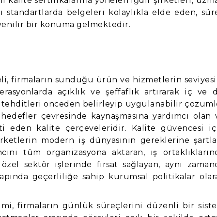
ı kalite sertifikalarına yönelen Iğdır şirketleri, uzm
standartlarda belgeleri kolaylıkla elde eden, sür
venilir bir konuma gelmektedir.
li, firmaların sunduğu ürün ve hizmetlerin seviyesi
erasyonlarda açıklık ve şeffaflık artırarak iç ve d
tehditleri önceden belirleyip uygulanabilir çözüml
k hedefler çevresinde kaynaşmasına yardımcı olan 
ti eden kalite çerçeveleridir. Kalite güvencesi iç
irketlerin modern iş dünyasının gereklerine şartla
ncini tüm organizasyona aktaran, iş ortaklıkların
e özel sektör işlerinde fırsat sağlayan, aynı zaman
apında geçerliliğe sahip kurumsal politikalar olar
mi, firmaların günlük süreçlerini düzenli bir sist