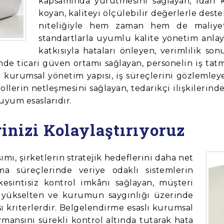
kapsamında yürütmesini sağlayan, idari k
koyan, kaliteyi ölçülebilir değerlerle deste
niteliğiyle hem zaman hem de maliyet 
standartlarla uyumlu kalite yönetim anlayı
katkısıyla hataları önleyen, verimlilik son
esinde ticari güven ortamı sağlayan, personelin iş t
i kurumsal yönetim yapısı, iş süreçlerini gözlemleye
rollerin netleşmesini sağlayan, tedarikçi ilişkileri
uyum esaslarıdır.
rinizi Kolaylaştırıyoruz
ımı, şirketlerin stratejik hedeflerini daha net
ma süreçlerinde veriye odaklı sistemlerin
kesintisiz kontrol imkânı sağlayan, müşteri
 yükselten ve kurumun saygınlığı üzerinde
ı kriterlerdir. Belgelendirme esaslı kurumsal
mansını sürekli kontrol altında tutarak hata