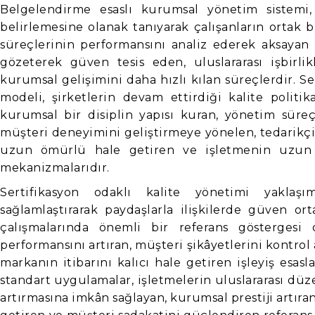
Belgelendirme esaslı kurumsal yönetim sistemi, 
belirlemesine olanak tanıyarak çalışanların ortak bi
süreçlerinin performansını analiz ederek aksayan
gözeterek güven tesis eden, uluslararası işbirl
kurumsal gelişimini daha hızlı kılan süreçlerdir. S
modeli, şirketlerin devam ettirdiği kalite politi
kurumsal bir disiplin yapısı kuran, yönetim süreçl
müşteri deneyimini geliştirmeye yönelen, tedarikçi
uzun ömürlü hale getiren ve işletmenin uzun d
mekanizmalarıdır.
Sertifikasyon odaklı kalite yönetimi yakla
sağlamlaştırarak paydaşlarla ilişkilerde güven or
çalışmalarında önemli bir referans göstergesi 
performansını artıran, müşteri şikâyetlerini kontrol 
markanın itibarını kalıcı hale getiren işleyiş esasl
standart uygulamalar, işletmelerin uluslararası d
artırmasına imkân sağlayan, kurumsal prestiji artıran