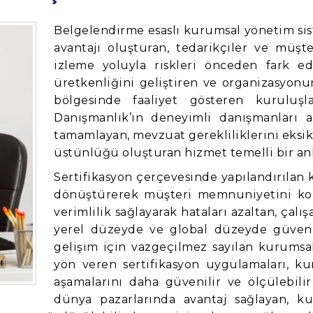
Belgelendirme esaslı kurumsal yönetim sist
avantajı oluşturan, tedarikçiler ve müşt
izleme yoluyla riskleri önceden fark ed
üretkenliğini geliştiren ve organizasyonun 
bölgesinde faaliyet gösteren kuruluşl
Danışmanlık’ın deneyimli danışmanları ar
tamamlayan, mevzuat gerekliliklerini eksi
üstünlüğü oluşturan hizmet temelli bir anl
Sertifikasyon çerçevesinde yapılandırılan k
dönüştürerek müşteri memnuniyetini koru
verimlilik sağlayarak hataları azaltan, çalış
yerel düzeyde ve global düzeyde güvenil
gelişim için vazgeçilmez sayılan kurumsal 
yön veren sertifikasyon uygulamaları, k
aşamalarını daha güvenilir ve ölçülebilir
dünya pazarlarında avantaj sağlayan, ku