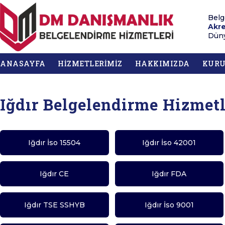
Belg
Akre
Düny
ANASAYFA
HİZMETLERİMİZ
HAKKIMIZDA
KUR
Iğdır Belgelendirme Hizmet
Iğdır İso 15504
Iğdır İso 42001
Iğdır CE
Iğdır FDA
Iğdır TSE SSHYB
Iğdır İso 9001