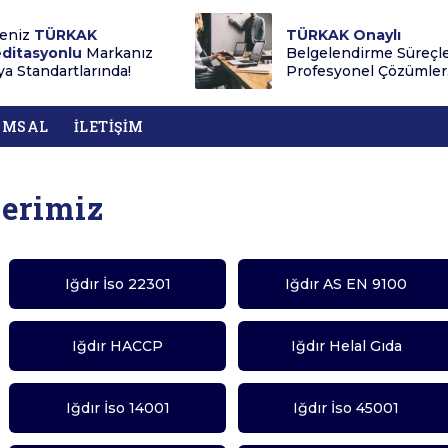
eniz
TÜRKAK
TÜRKAK Onaylı
ditasyonlu
Markanız
Belgelendirme Süreçl
a Standartlarında!
Profesyonel Çözümler.
UMSAL
İLETİŞİM
lerimiz
Iğdır İso 22301
Iğdır AS EN 9100
Iğdır HACCP
Iğdır Helal Gıda
Iğdır İso 14001
Iğdır İso 45001