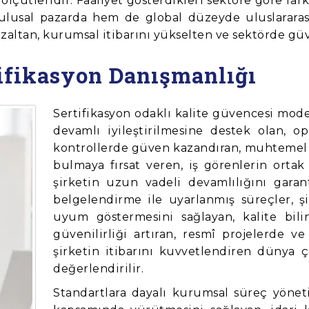
çütleridir. Faaliyet gösterdikleri sektöre göre farkl
lusal pazarda hem de global düzeyde uluslararası 
altan, kurumsal itibarını yükselten ve sektörde gü
tifikasyon Danışmanlığı
Sertifikasyon odaklı kalite güvencesi mode
devamlı iyileştirilmesine destek olan, op
kontrollerde güven kazandıran, muhtemel 
bulmaya fırsat veren, iş görenlerin orta
şirketin uzun vadeli devamlılığını garan
belgelendirme ile uyarlanmış süreçler, ş
uyum göstermesini sağlayan, kalite bili
güvenilirliği artıran, resmî projelerde v
şirketin itibarını kuvvetlendiren dünya ç
değerlendirilir.
Standartlara dayalı kurumsal süreç yöneti