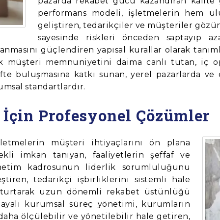
pazarda rekabet gücü kazandıran kalite 
performans modeli, işletmelerin hem ulu
geliştiren, tedarikçiler ve müşteriler göz
sayesinde riskleri önceden saptayıp aza
zanmasını güçlendiren yapısal kurallar olarak tanım
arak müşteri memnuniyetini daima canlı tutan, iç o
efte buluşmasına katkı sunan, yerel pazarlarda ve
umsal standartlardır.
z İçin Profesyonel Çözümler
şletmelerin müşteri ihtiyaçlarını ön plana
ekli imkan tanıyan, faaliyetlerin şeffaf ve
önetim kadrosunun liderlik sorumluluğunu
iren, tedarikçi işbirliklerini sistemli hale
oturtarak uzun dönemli rekabet üstünlüğü
 dayalı kurumsal süreç yönetimi, kurumların
ha ölçülebilir ve yönetilebilir hale getiren,