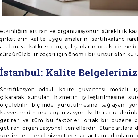
etkinliğini artıran ve organizasyonun süreklilik ka
şirketlerin kalite uygulamalarını sertifikalandır
azaltmaya katkı sunan, çalışanların ortak bir hed
sürdürülebilir başarı için önemli bir unsur olan kur
İstanbul: Kalite Belgelerini
Sertifikasyon odaklı kalite güvencesi modeli, i
çıkararak sunulan hizmetin iyileştirilmesine sür
ölçülebilir biçimde yürütülmesine sağlayan, y
kuvvetlendirerek organizasyon kültürünü derinleşt
getiren ve tüm bu faktörleri ortak bir düzene 
getiren organizasyonel temellerdir. Standartlara
üretimden genel hizmetlere kadar tüm adımlarını da