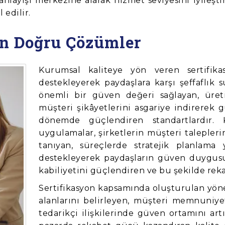
 anlayışı merkezine alarak hizmet seviyesini iyile
 edilir.
çin Doğru Çözümler
Kurumsal kaliteye yön veren sertifik
destekleyerek paydaşlara karşı şeffaflık 
önemli bir güven değeri sağlayan, üreti
müşteri şikâyetlerini asgariye indirerek 
dönemde güçlendiren standartlardır. 
uygulamalar, şirketlerin müşteri talepleri
tanıyan, süreçlerde stratejik planlama 
destekleyerek paydaşların güven duygusu
kabiliyetini güçlendiren ve bu şekilde rek
Sertifikasyon kapsamında oluşturulan yöne
alanlarını belirleyen, müşteri memnuniyet
tedarikçi ilişkilerinde güven ortamını ar