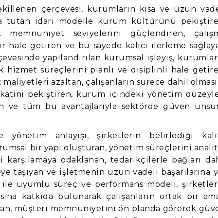
ekillenen çerçevesi, kurumların kısa ve uzun vade
nda tutan idari modelle kurum kültürünü pekiştire
k memnuniyet seviyelerini güçlendiren, çalış
lir hale getiren ve bu sayede kalıcı ilerleme sağlay
rçevesinde yapılandırılan kurumsal işleyiş, kurumlar
k hizmet süreçlerini planlı ve disiplinli hale getire
 maliyetleri azaltan, çalışanların sürece dahil olması
akatini pekiştiren, kurum içindeki yönetim düzeyle
ran ve tüm bu avantajlarıyla sektörde güven unsu
e yönetim anlayışı, şirketlerin belirlediği kali
rumsal bir yapı oluşturan, yönetim süreçlerini analit
ni karşılamaya odaklanan, tedarikçilerle bağları da
eye taşıyan ve işletmenin uzun vadeli başarılarına y
e ile uyumlu süreç ve performans modeli, şirketler
asına katkıda bulunarak çalışanların ortak bir am
dıran, müşteri memnuniyetini ön planda görerek güv