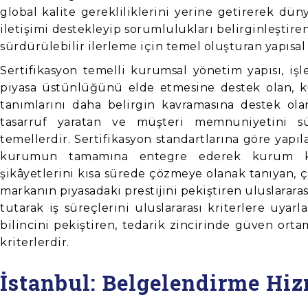
global kalite gerekliliklerini yerine getirerek dü
iletişimi destekleyip sorumlulukları belirginleştir
sürdürülebilir ilerleme için temel oluşturan yapısal 
Sertifikasyon temelli kurumsal yönetim yapısı, i
piyasa üstünlüğünü elde etmesine destek olan, ku
tanımlarını daha belirgin kavramasına destek ol
tasarruf yaratan ve müşteri memnuniyetini sür
temellerdir. Sertifikasyon standartlarına göre yapıl
kurumun tamamına entegre ederek kurum kül
şikâyetlerini kısa sürede çözmeye olanak tanıyan, ç
markanın piyasadaki prestijini pekiştiren uluslararas
tutarak iş süreçlerini uluslararası kriterlere uyar
bilincini pekiştiren, tedarik zincirinde güven ort
kriterlerdir.
İstanbul: Belgelendirme Hi