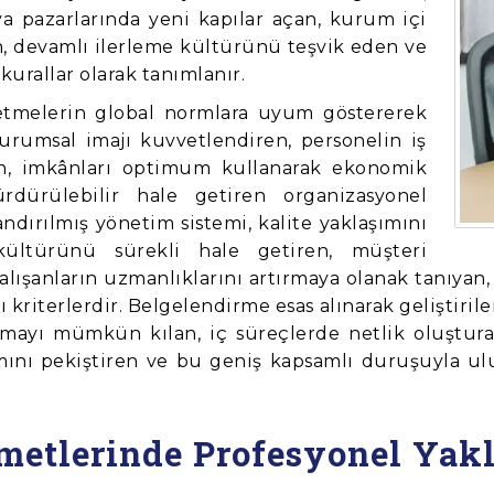
nya pazarlarında yeni kapılar açan, kurum içi
en, devamlı ilerleme kültürünü teşvik eden ve
kurallar olarak tanımlanır.
şletmelerin global normlara uyum göstererek
rumsal imajı kuvvetlendiren, personelin iş
an, imkânları optimum kullanarak ekonomik
dürülebilir hale getiren organizasyonel
andırılmış yönetim sistemi, kalite yaklaşımını
türünü sürekli hale getiren, müşteri
alışanların uzmanlıklarını artırmaya olanak tanıyan,
ı kriterlerdir. Belgelendirme esas alınarak geliştiri
lamayı mümkün kılan, iç süreçlerde netlik oluşturar
amını pekiştiren ve bu geniş kapsamlı duruşuyla ul
zmetlerinde Profesyonel Yak