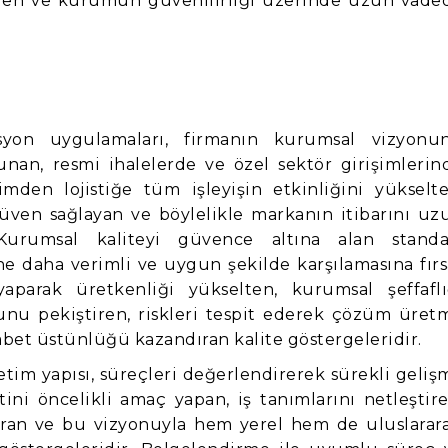
ştiren ve kurumun güvenilirliği üzerinde uzun vade
asyon uygulamaları, firmanın kurumsal vizyonu
sunan, resmi ihalelerde ve özel sektör girişimlerin
mden lojistiğe tüm işleyişin etkinliğini yükselte
güven sağlayan ve böylelikle markanın itibarını uz
Kurumsal kaliteyi güvence altına alan standa
ne daha verimli ve uygun şekilde karşılamasına fırs
yaparak üretkenliği yükselten, kurumsal şeffaflı
nu pekiştiren, riskleri tespit ederek çözüm üret
abet üstünlüğü kazandıran kalite göstergeleridir.
tim yapısı, süreçleri değerlendirerek sürekli geliş
ini öncelikli amaç yapan, iş tanımlarını netleştire
tıran ve bu vizyonuyla hem yerel hem de uluslarara