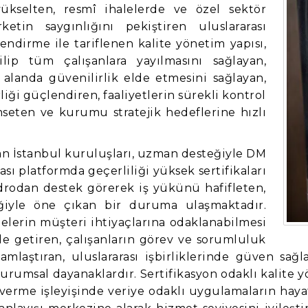
ükselten, resmî ihalelerde ve özel sektör
etin saygınlığını pekiştiren uluslararası
endirme ile tariflenen kalite yönetim yapısı,
ilip tüm çalışanlara yayılmasını sağlayan,
 alanda güvenilirlik elde etmesini sağlayan,
iği güçlendiren, faaliyetlerin sürekli kontrol
seten ve kurumu stratejik hedeflerine hızlı
ayan İstanbul kuruluşları, uzman desteğiyle DM
ı platformda geçerliliği yüksek sertifikaları
adrodan destek görerek iş yükünü hafifleten,
liğiyle öne çıkan bir duruma ulaşmaktadır.
melerin müşteri ihtiyaçlarına odaklanabilmesi
ale getiren, çalışanların görev ve sorumluluk
lamlaştıran, uluslararası işbirliklerinde güven sa
umsal dayanaklardır. Sertifikasyon odaklı kalite yön
erme işleyişinde veriye odaklı uygulamaların hayata