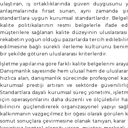
ulaştıran, iş ortaklıklarında güven duygusunu y
anlaşmalarında fırsat sunan, aynı zamanda şirk
standartlara uygun kurumsal standartlardır. Belgel
kalite politikalarının resmi belgelerle ifade ed
müşterilere sağlanan kalite düzeyinin uluslararası
rekabetin yoğun olduğu pazarlarda tercih edilebilirl
edilmesine bağlı sürekli ilerleme kültürünü benim
bir şekilde götüren uluslararası kriterlerdir.
İşletme yapılarına göre farklı kalite belgelerini ar
Danışmanlık sayesinde hem ulusal hem de uluslararas
hızlıca alan, danışmanlık sürecinde profesyonel k
kurumsal prestiji artıran ve sektörde güvenilir
Standartlara dayalı kurumsal süreç yönetimi, işlet
için operasyonlarını daha düzenli ve ölçülebilir h
bilincini güçlendirerek organizasyonel yapıyı sağ
kalkınmanın vazgeçilmez bir öğesi olarak görülen kur
somut sonuçlara çevirmesine olanak tanıyan, karar v