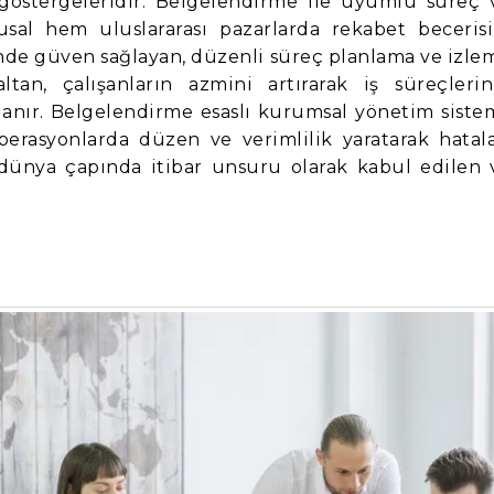
göstergeleridir. Belgelendirme ile uyumlu süreç 
sal hem uluslararası pazarlarda rekabet becerisi
ünde güven sağlayan, düzenli süreç planlama ve izle
ltan, çalışanların azmini artırarak iş süreçlerin
lanır. Belgelendirme esaslı kurumsal yönetim sistem
perasyonlarda düzen ve verimlilik yaratarak hatala
 dünya çapında itibar unsuru olarak kabul edilen 