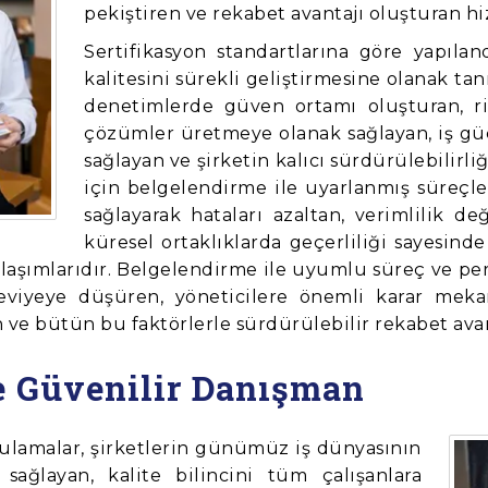
pekiştiren ve rekabet avantajı oluşturan 
Sertifikasyon standartlarına göre yapıla
kalitesini sürekli geliştirmesine olanak tan
denetimlerde güven ortamı oluşturan, ri
çözümler üretmeye olanak sağlayan, iş g
sağlayan ve şirketin kalıcı sürdürülebilirl
için belgelendirme ile uyarlanmış süreçler
sağlayarak hataları azaltan, verimlilik de
küresel ortaklıklarda geçerliliği sayesinde
aklaşımlarıdır. Belgelendirme ile uyumlu süreç ve 
viyeye düşüren, yöneticilere önemli karar mekani
 ve bütün bu faktörlerle sürdürülebilir rekabet avan
de Güvenilir Danışman
gulamalar, şirketlerin günümüz iş dünyasının
sağlayan, kalite bilincini tüm çalışanlara