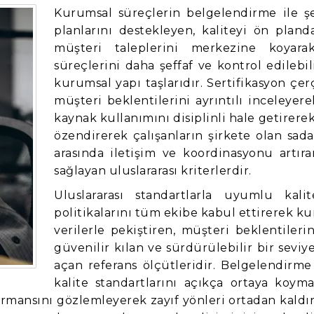
Kurumsal süreçlerin belgelendirme ile ş
planlarını destekleyen, kaliteyi ön pla
müşteri taleplerini merkezine koyara
süreçlerini daha şeffaf ve kontrol edilebi
kurumsal yapı taşlarıdır. Sertifikasyon çe
müşteri beklentilerini ayrıntılı inceleyere
kaynak kullanımını disiplinli hale getirerek
özendirerek çalışanların şirkete olan sad
arasında iletişim ve koordinasyonu artı
sağlayan uluslararası kriterlerdir.
Uluslararası standartlarla uyumlu kalit
politikalarını tüm ekibe kabul ettirerek ku
verilerle pekiştiren, müşteri beklentileri
güvenilir kılan ve sürdürülebilir bir seviy
açan referans ölçütleridir. Belgelendirm
kalite standartlarını açıkça ortaya koym
formansını gözlemleyerek zayıf yönleri ortadan kal