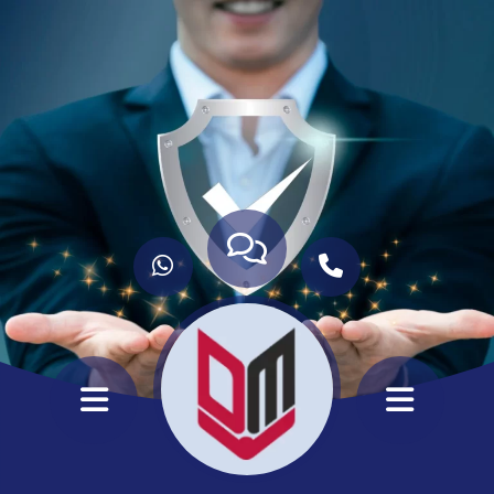
ANASAYFA
HİZMETLERİMİZ
HAKKIMIZDA
KURUMSAL
İLETİŞİM