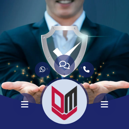
ANASAYFA
HİZMETLERİMİZ
HAKKIMIZDA
KURUMSAL
İLETİŞİM