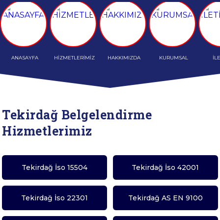
ANASAYFA
HİZMETLERİMİZ
HAKKIMIZDA
KURUMSAL
İL
Tekirdağ Belgelendirme
Hizmetlerimiz
Tekirdağ İso 15504
Tekirdağ İso 42001
Tekirdağ İso 22301
Tekirdağ AS EN 9100