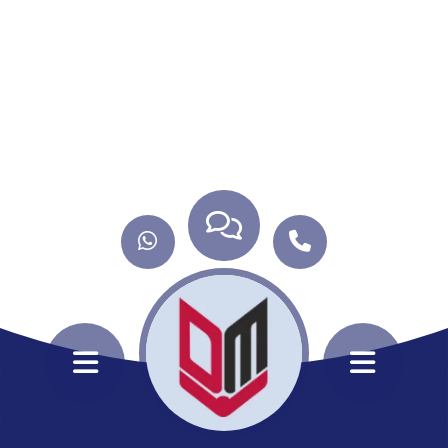
ANASAYFA
HİZMETLERİMİZ
HAKKIMIZDA
KURUMSAL
İLETİŞİM