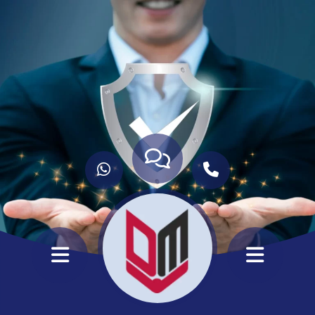
ANASAYFA
HİZMETLERİMİZ
HAKKIMIZDA
KURUMSAL
İLETİŞİM