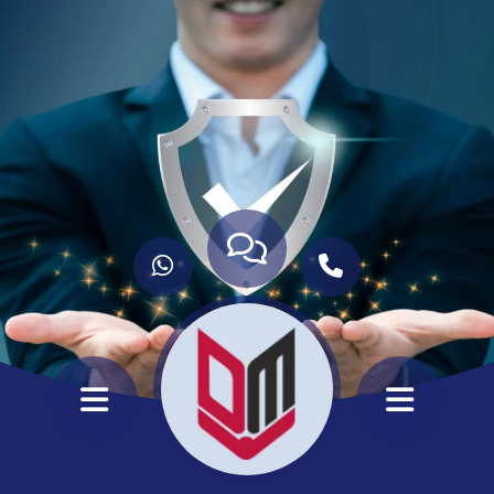
ANASAYFA
HİZMETLERİMİZ
HAKKIMIZDA
KURUMSAL
İLETİŞİM